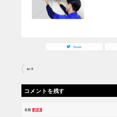
Tweet
投
ac-9
稿
ナ
コメントを残す
ビ
ゲ
ー
名前
必須