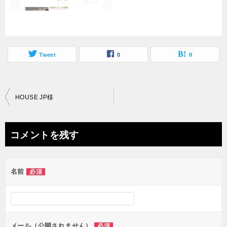
Tweet
0
0
投
HOUSE JP様
稿
ナ
コメントを残す
ビ
ゲ
名前
必須
ー
シ
ョ
ン
メール（公開されません）
必須