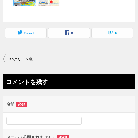
Tweet
0
0
投
Ksクリーン様
稿
ナ
コメントを残す
ビ
ゲ
名前
必須
ー
シ
ョ
ン
メール（公開されません）
必須