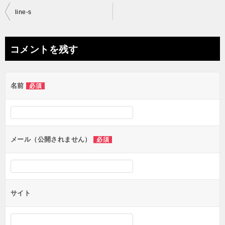
投
line-s
稿
ナ
コメントを残す
ビ
ゲ
名前
必須
ー
シ
ョ
ン
メール（公開されません）
必須
サイト