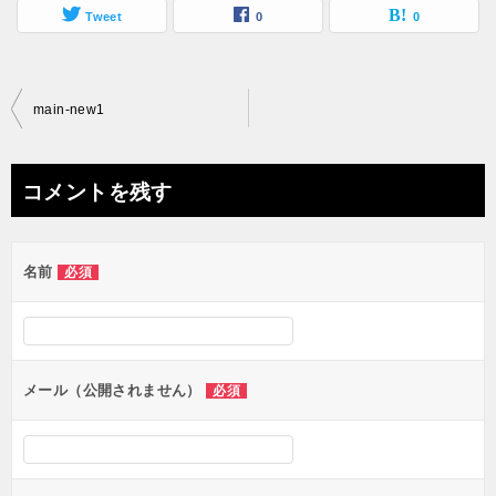
Tweet
0
0
投
main-new1
稿
ナ
コメントを残す
ビ
ゲ
名前
必須
ー
シ
ョ
ン
メール（公開されません）
必須