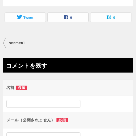
Tweet
0
0
投
senmen1
稿
ナ
コメントを残す
ビ
ゲ
名前
必須
ー
シ
ョ
ン
メール（公開されません）
必須